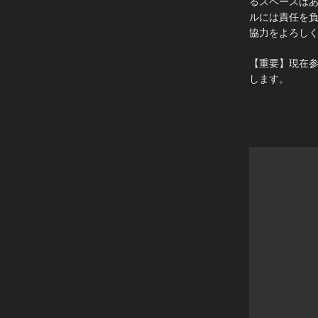
るスペースは
ルには責任を
協力をよろし
【重要】現在
します。