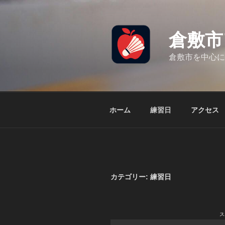
コ
ン
テ
倉敷市
ン
ツ
倉敷市を中心に
へ
ス
キ
ッ
ホーム
練習日
アクセス
プ
カテゴリー:
練習日
ス